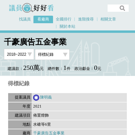
議員好好看
找議員
看廠商
全國排行
進階搜尋
相關文章
關於本站
首頁
看廠商
千豪廣告五金事業
議員排行資料
千豪廣告五金事業
250萬
1
0
建議款：
元
總件數：
件
政治獻金：
元
得標紀錄
陳明義
2021
佈置燈飾
水碓等6里
千豪廣告五金事業