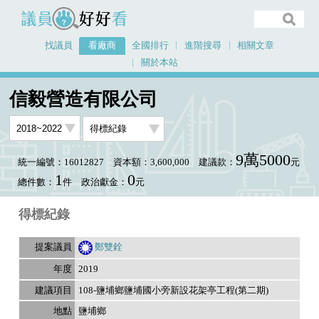
議員好好看
找議員
看廠商
全國排行
進階搜尋
相關文章
關於本站
首頁
看廠商
信毅營造有限公司
議員排行資料
信毅營造有限公司
9萬5000
統一編號：16012827
資本額：3,600,000
建議款：
元
1
0
總件數：
件
政治獻金：
元
得標紀錄
鄭雙銓
2019
108-鹽埔鄉鹽埔國小旁新設花架亭工程(第二期)
鹽埔鄉