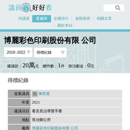
議員好好看
找議員
看廠商
全國排行
進階搜尋
相關文章
關於本站
首頁
看廠商
博麗彩色印刷股份有限 公司
議員排行資料
博麗彩色印刷股份有限 公司
20萬
1
0
建議款：
元
總件數：
件
政治獻金：
元
得標紀錄
陳哲蕙
2021
看見長治導覽手冊
長治鄉公所
博麗彩色印刷股份有限 公司