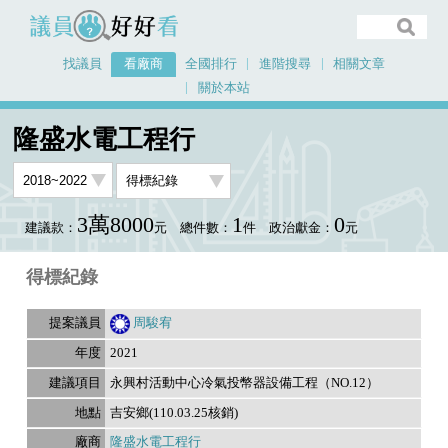
議員好好看
找議員
看廠商
全國排行
進階搜尋
相關文章
關於本站
首頁
看廠商
隆盛水電工程行
議員排行資料
隆盛水電工程行
3萬8000
1
0
建議款：
元
總件數：
件
政治獻金：
元
得標紀錄
周駿宥
2021
永興村活動中心冷氣投幣器設備工程（NO.12）
吉安鄉(110.03.25核銷)
隆盛水電工程行