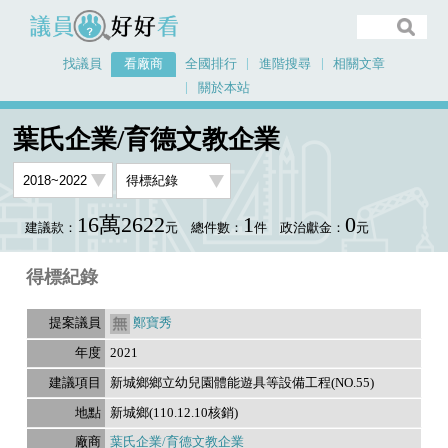
議員好好看
找議員
看廠商
全國排行
進階搜尋
相關文章
關於本站
首頁
看廠商
葉氏企業/育德文教企業
議員排行資料
葉氏企業/育德文教企業
16萬2622
1
0
建議款：
元
總件數：
件
政治獻金：
元
得標紀錄
鄭寶秀
2021
新城鄉鄉立幼兒園體能遊具等設備工程(NO.55)
新城鄉(110.12.10核銷)
葉氏企業/育德文教企業