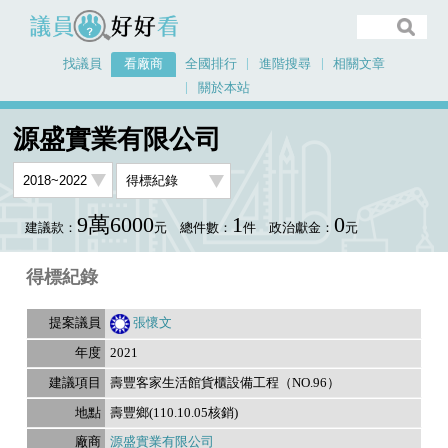
議員好好看
找議員
看廠商
全國排行
進階搜尋
相關文章
關於本站
首頁
看廠商
源盛實業有限公司
議員排行資料
源盛實業有限公司
9萬6000
1
0
建議款：
元
總件數：
件
政治獻金：
元
得標紀錄
張懷文
2021
壽豐客家生活館貨櫃設備工程（NO.96）
壽豐鄉(110.10.05核銷)
源盛實業有限公司