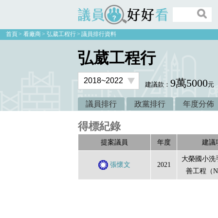
議員好好看
首頁
看廠商
弘葳工程行
議員排行資料
弘葳工程行
9萬5000
建議款：
元
議員排行
政黨排行
年度分佈
得標紀錄
提案議員
年度
建議
大榮國小洗
張懷文
2021
善工程（N