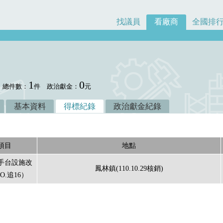
找議員
看廠商
全國排
1
0
總件數：
件
政治獻金：
元
基本資料
得標紀錄
政治獻金紀錄
項目
地點
手台設施改
鳳林鎮(110.10.29核銷)
O.追16）