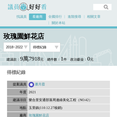
議員好好看
找議員
看廠商
全國排行
進階搜尋
相關文章
關於本站
首頁
看廠商
玫瑰園鮮花店
議員排行資料
玫瑰園鮮花店
9萬7918
1
0
建議款：
元
總件數：
件
政治獻金：
元
得標紀錄
潘月霞
2021
樂合里安通部落周邊綠美化工程（NO.42）
玉里鎮(110.12.27核銷)
玫瑰園鮮花店