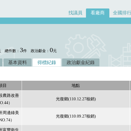
找議員
看廠商
全國排
3
0
元
總件數：
件
政治獻金：
元
基本資料
得標紀錄
政治獻金紀錄
項目
地點
段農路改善
光復鄉(110.12.27核銷)
O.44）
所周邊綠美
光復鄉(110.09.27核銷)
O.74）
所富豐衛生