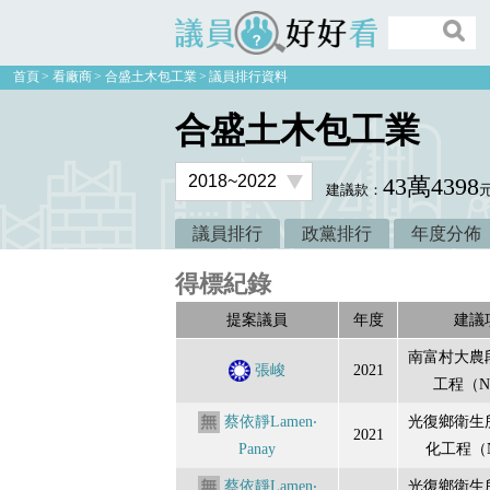
議員好好看
首頁
看廠商
合盛土木包工業
議員排行資料
合盛土木包工業
43萬4398
建議款：
議員排行
政黨排行
年度分佈
得標紀錄
提案議員
年度
建議
南富村大農
張峻
2021
工程（N
蔡依靜Lamen‧
光復鄉衛生
2021
Panay
化工程（N
蔡依靜Lamen‧
光復鄉衛生