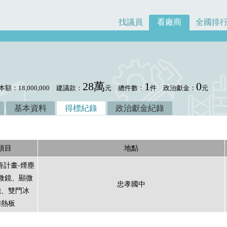
找議員
看廠商
全國排
28萬
1
0
本額：18,000,000
建議款：
元
總件數：
件
政治獻金：
元
基本資料
得標紀錄
政治獻金紀錄
項目
地點
善計畫-煙塵
微鏡、顯微
忠孝國中
機、雙門冰
加熱板