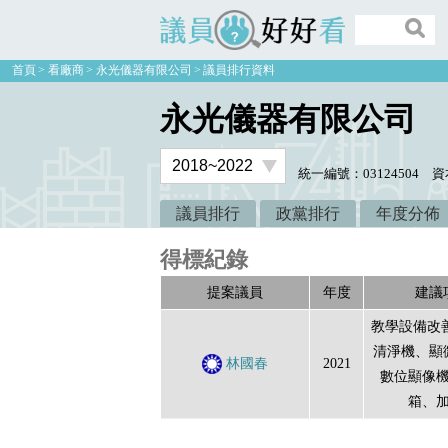
議員好好看
首頁
看廠商
永光儀器有限公司
議員排行資料
永光儀器有限公司
統一編號：03124504
資
議員排行
政黨排行
年度分佈
得標紀錄
提案議員
年度
建議
教學設備改
清淨機、顯
林國春
2021
數位顯像
箱、