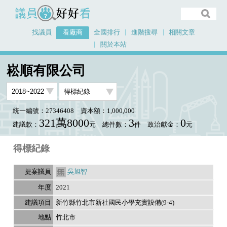
議員好好看
找議員
看廠商
全國排行
進階搜尋
相關文章
關於本站
首頁
看廠商
崧順有限公司
議員排行資料
崧順有限公司
統一編號：27346408
資本額：1,000,000
321萬8000
3
0
建議款：
元
總件數：
件
政治獻金：
元
得標紀錄
吳旭智
2021
新竹縣竹北市新社國民小學充實設備(9-4)
竹北市