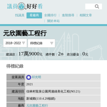
議員好好看
找議員
看廠商
全國排行
進階搜尋
相關文章
關於本站
首頁
看廠商
元欣園藝工程行
議員排行資料
元欣園藝工程行
17萬9000
2
0
建議款：
元
總件數：
件
政治獻金：
元
得標紀錄
邱光明
2021
佳林村龍泉公園周邊綠美化工程(NO.21)
新城鄉(110.4.29核銷)
元欣園藝工程行