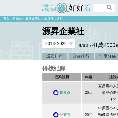
議員好好看
首頁
看廠商
源昇企業社
議員排行資料
源昇企業社
41萬4900
建議款：
議員排行
政黨排行
年度分佈
得標紀錄
提案議員
年度
建議
宜昌國小人
魏嘉彥
2020
量測儀器
(no.
中原國小A
吳東昇
2020
顯像體溫檢