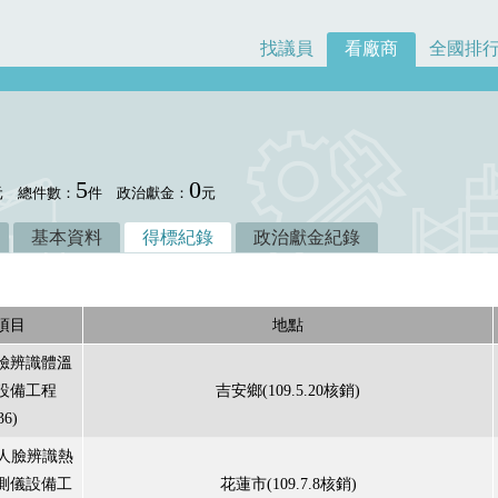
找議員
看廠商
全國排
5
0
元
總件數：
件
政治獻金：
元
基本資料
得標紀錄
政治獻金紀錄
項目
地點
臉辨識體溫
設備工程
吉安鄉(109.5.20核銷)
36)
I人臉辨識熱
測儀設備工
花蓮市(109.7.8核銷)