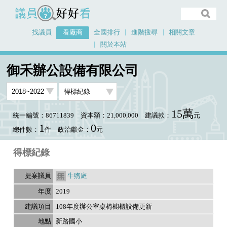
議員好好看
找議員
看廠商
全國排行
進階搜尋
相關文章
關於本站
首頁
看廠商
御禾辦公設備有限公司
議員排行資料
御禾辦公設備有限公司
15萬
統一編號：86711839
資本額：21,000,000
建議款：
元
1
0
總件數：
件
政治獻金：
元
得標紀錄
牛煦庭
2019
108年度辦公室桌椅櫥櫃設備更新
新路國小