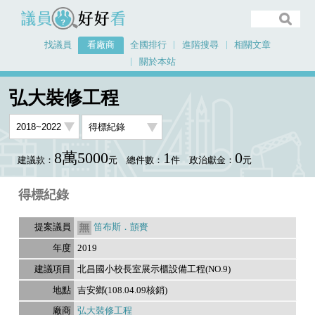
議員好好看
找議員
看廠商
全國排行
進階搜尋
相關文章
關於本站
首頁
看廠商
弘大裝修工程
議員排行資料
弘大裝修工程
8萬5000
1
0
建議款：
元
總件數：
件
政治獻金：
元
得標紀錄
笛布斯．顗賚
2019
北昌國小校長室展示櫃設備工程(NO.9)
吉安鄉(108.04.09核銷)
弘大裝修工程