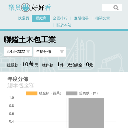
議員好好看
找議員
看廠商
全國排行
進階搜尋
相關文章
關於本站
首頁
看廠商
聯鎰土木包工業
年度分佈
聯鎰土木包工業
10萬
1
0
建議款：
元
總件數：
件
政治獻金：
元
年度分佈
總承包金額