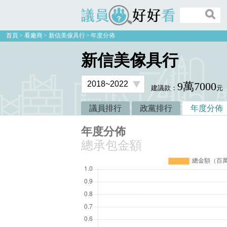
議員好好看
首頁
看廠商
新信美傢具行
年度分佈
新信美傢具行
9萬7000
建議款：
元
議員排行
政黨排行
年度分佈
年度分佈
總承包金額