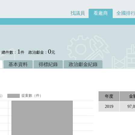
找議員
看廠商
全國排
1
0
總件數：
件
政治獻金：
元
基本資料
得標紀錄
政治獻金紀錄
年度
金
2019
97,