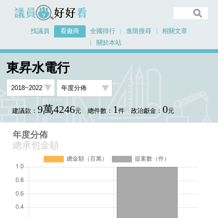
議員好好看
找議員
看廠商
全國排行
進階搜尋
相關文章
關於本站
首頁
看廠商
東昇水電行
年度分佈
東昇水電行
9萬4246
1
0
建議款：
元
總件數：
件
政治獻金：
元
年度分佈
總承包金額