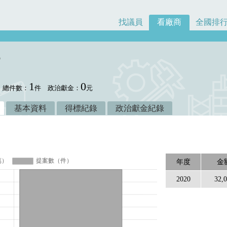
找議員
看廠商
全國排
1
0
總件數：
件
政治獻金：
元
基本資料
得標紀錄
政治獻金紀錄
年度
金
2020
32,