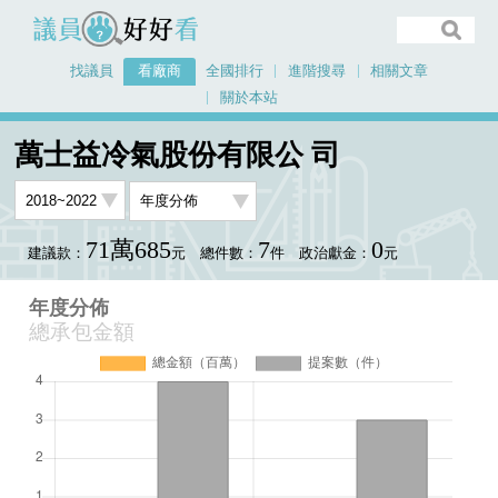
議員好好看
找議員
看廠商
全國排行
進階搜尋
相關文章
關於本站
首頁
看廠商
萬士益冷氣股份有限公 司
年度分佈
萬士益冷氣股份有限公 司
71萬685
7
0
建議款：
元
總件數：
件
政治獻金：
元
年度分佈
總承包金額