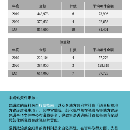
年度
金額
件數
平均每件金額
2019
443,973
6
73,996
2020
370,632
4
92,658
總計
814,605
10
81,461
無黨籍
年度
金額
件數
平均每件金額
2019
229,104
4
57,276
2020
384,956
3
128,319
總計
614,060
7
87,723
本網站資料來源：
建議款的資料來自
投票指南
，以及各地方政府主計處「議員所提地
方建設建議事項」。其中宜蘭縣、彰化縣並無在議員所提地方建設
建議事項文件中公布議員姓名，導致無法透過統計得知每個宜蘭縣
與彰化縣議員在建議款的貢獻。
議員政治獻金細目的資料則是來自監察院。在資料取得方面，先是