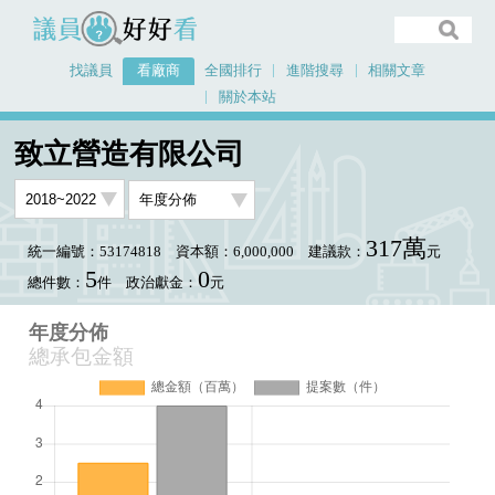
議員好好看
找議員
看廠商
全國排行
進階搜尋
相關文章
關於本站
首頁
看廠商
致立營造有限公司
年度分佈
致立營造有限公司
317萬
統一編號：53174818
資本額：6,000,000
建議款：
元
5
0
總件數：
件
政治獻金：
元
年度分佈
總承包金額