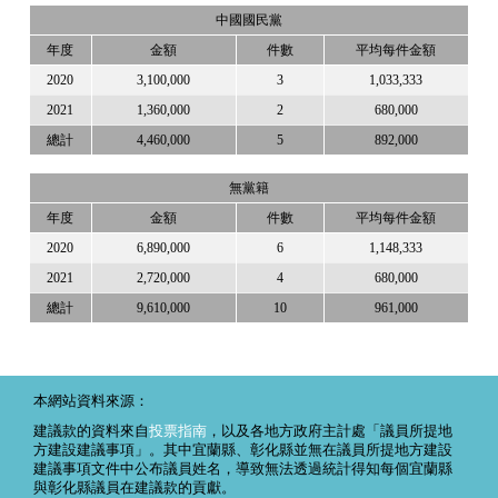
中國國民黨
年度
金額
件數
平均每件金額
2020
3,100,000
3
1,033,333
2021
1,360,000
2
680,000
總計
4,460,000
5
892,000
無黨籍
年度
金額
件數
平均每件金額
2020
6,890,000
6
1,148,333
2021
2,720,000
4
680,000
總計
9,610,000
10
961,000
本網站資料來源：
建議款的資料來自
投票指南
，以及各地方政府主計處「議員所提地
方建設建議事項」。其中宜蘭縣、彰化縣並無在議員所提地方建設
建議事項文件中公布議員姓名，導致無法透過統計得知每個宜蘭縣
與彰化縣議員在建議款的貢獻。