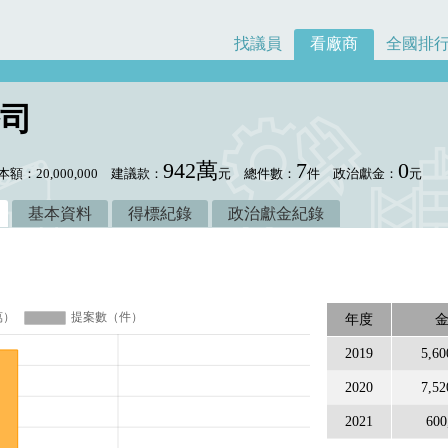
找議員
看廠商
全國排
司
942萬
7
0
本額：20,000,000
建議款：
元
總件數：
件
政治獻金：
元
基本資料
得標紀錄
政治獻金紀錄
年度
2019
5,60
2020
7,52
2021
600