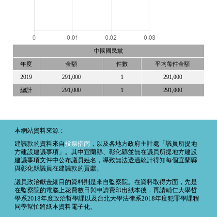
中國國民黨
年度
金額
件數
平均每件金額
2019
291,000
1
291,000
總計
291,000
1
291,000
本網站資料來源：
建議款的資料來自
投票指南
，以及各地方政府主計處「議員所提地
方建設建議事項」。其中宜蘭縣、彰化縣並無在議員所提地方建設
建議事項文件中公布議員姓名，導致無法透過統計得知每個宜蘭縣
與彰化縣議員在建議款的貢獻。
議員政治獻金細目的資料則是來自監察院。在資料取得方面，先是
在監察院的電腦上花費數日與申請費印出紙本後，再請輔仁大學哲
學系2018年度政治哲學課以及台北大學法律系2018年度犯罪學課程
同學幫忙將紙本資料電子化。