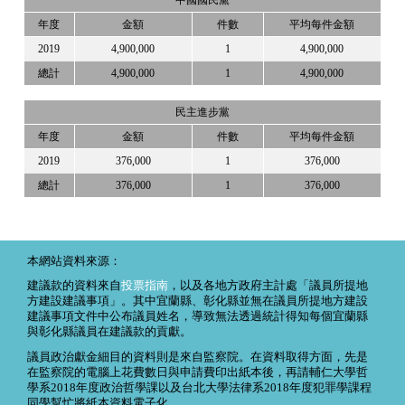
中國國民黨
年度
金額
件數
平均每件金額
2019
4,900,000
1
4,900,000
總計
4,900,000
1
4,900,000
民主進步黨
年度
金額
件數
平均每件金額
2019
376,000
1
376,000
總計
376,000
1
376,000
本網站資料來源：
建議款的資料來自
投票指南
，以及各地方政府主計處「議員所提地
方建設建議事項」。其中宜蘭縣、彰化縣並無在議員所提地方建設
建議事項文件中公布議員姓名，導致無法透過統計得知每個宜蘭縣
與彰化縣議員在建議款的貢獻。
議員政治獻金細目的資料則是來自監察院。在資料取得方面，先是
在監察院的電腦上花費數日與申請費印出紙本後，再請輔仁大學哲
學系2018年度政治哲學課以及台北大學法律系2018年度犯罪學課程
同學幫忙將紙本資料電子化。