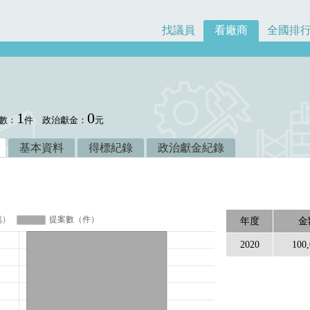
找議員
看廠商
全國排
1
0
數：
件
政治獻金：
元
基本資料
得標紀錄
政治獻金紀錄
年度
金
2020
100