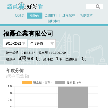
議員好好看
找議員
看廠商
全國排行
進階搜尋
相關文章
關於本站
首頁
看廠商
福磊企業有限公司
年度分佈
福磊企業有限公司
統一編號：04585167
資本額：10,000,000
4萬6000
1
0
建議款：
元
總件數：
件
政治獻金：
元
年度分佈
總承包金額