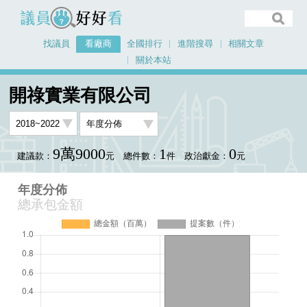
議員好好看
找議員
看廠商
全國排行
進階搜尋
相關文章
關於本站
首頁
看廠商
開祿實業有限公司
年度分佈
開祿實業有限公司
9萬9000
1
0
建議款：
元
總件數：
件
政治獻金：
元
年度分佈
總承包金額