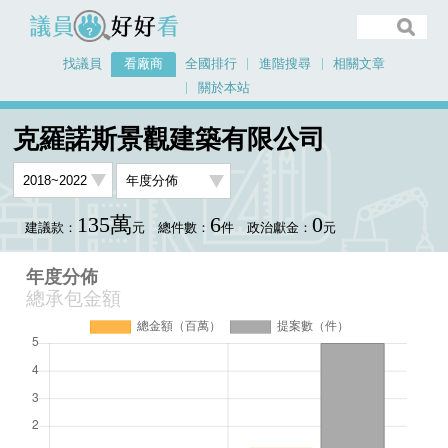
議員好好看
找議員
看廠商
全國排行
進階搜尋
相關文章
關於本站
首頁
看廠商
克羅諾斯景觀建築有限公司
年度分佈
克羅諾斯景觀建築有限公司
135萬
6
0
建議款：
元
總件數：
件
政治獻金：
元
年度分佈
總承包金額