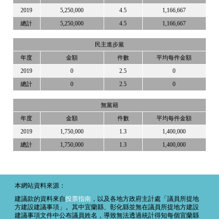
2019
5,250,000
4.5
1,166,667
總計
5,250,000
4.5
1,166,667
民主進步黨
年度
金額
件數
平均每件金額
2019
0
2.5
0
總計
0
2.5
0
無黨籍
年度
金額
件數
平均每件金額
2019
1,750,000
1.3
1,400,000
總計
1,750,000
1.3
1,400,000
本網站資料來源：
建議款的資料來自
投票指南
，以及各地方政府主計處「議員所提地
方建設建議事項」。其中宜蘭縣、彰化縣並無在議員所提地方建設
建議事項文件中公布議員姓名，導致無法透過統計得知每個宜蘭縣