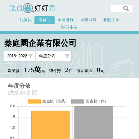
議員好好看
找議員
看廠商
全國排行
進階搜尋
相關文章
關於本站
首頁
看廠商
蓁庭園企業有限公司
年度分佈
蓁庭園企業有限公司
175萬
2
0
建議款：
元
總件數：
件
政治獻金：
元
年度分佈
總承包金額