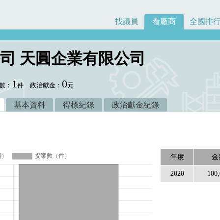
找議員
看廠商
全國排
司 天圓企業有限公司
1
0
數：
件
政治獻金：
元
基本資料
得標紀錄
政治獻金紀錄
年度
金
2020
100