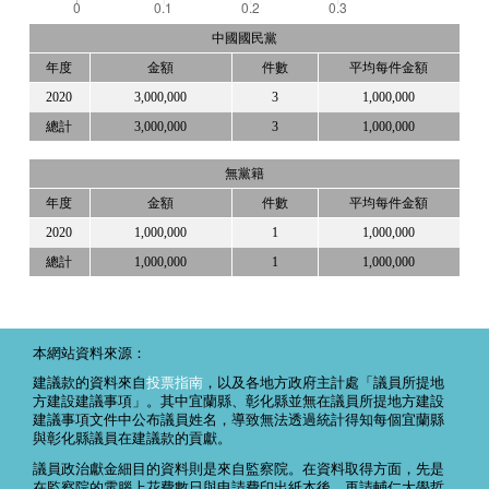
中國國民黨
年度
金額
件數
平均每件金額
2020
3,000,000
3
1,000,000
總計
3,000,000
3
1,000,000
無黨籍
年度
金額
件數
平均每件金額
2020
1,000,000
1
1,000,000
總計
1,000,000
1
1,000,000
本網站資料來源：
建議款的資料來自
投票指南
，以及各地方政府主計處「議員所提地
方建設建議事項」。其中宜蘭縣、彰化縣並無在議員所提地方建設
建議事項文件中公布議員姓名，導致無法透過統計得知每個宜蘭縣
與彰化縣議員在建議款的貢獻。
議員政治獻金細目的資料則是來自監察院。在資料取得方面，先是
在監察院的電腦上花費數日與申請費印出紙本後，再請輔仁大學哲