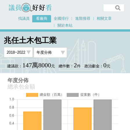
議員好好看
找議員
看廠商
全國排行
進階搜尋
相關文章
關於本站
首頁
看廠商
兆任土木包工業
年度分佈
兆任土木包工業
147萬8000
2
0
建議款：
元
總件數：
件
政治獻金：
元
年度分佈
總承包金額