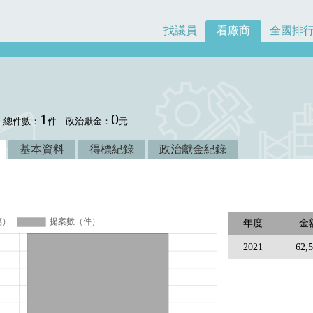
找議員
看廠商
全國排
1
0
總件數：
件
政治獻金：
元
基本資料
得標紀錄
政治獻金紀錄
年度
金
2021
62,