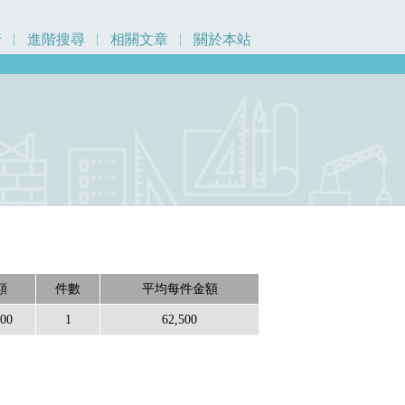
行
進階搜尋
相關文章
關於本站
額
件數
平均每件金額
500
1
62,500