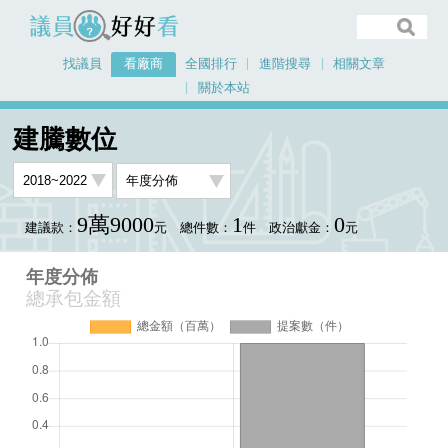
議員好好看
找議員
看廠商
全國排行
進階搜尋
相關文章
關於本站
首頁
看廠商
建騰數位
年度分佈
建騰數位
9萬9000
1
0
建議款：
元
總件數：
件
政治獻金：
元
年度分佈
總承包金額