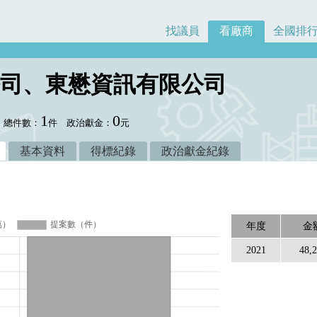
找議員
看廠商
全國排
司、東懋資訊有限公司
1
0
總件數：
件
政治獻金：
元
基本資料
得標紀錄
政治獻金紀錄
年度
金
2021
48,