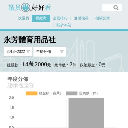
議員好好看
找議員
看廠商
全國排行
進階搜尋
相關文章
關於本站
首頁
看廠商
永芳體育用品社
年度分佈
永芳體育用品社
14萬2000
2
0
建議款：
元
總件數：
件
政治獻金：
元
年度分佈
總承包金額