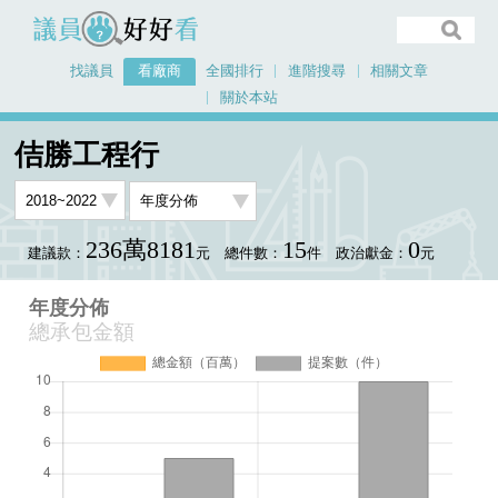
議員好好看
找議員
看廠商
全國排行
進階搜尋
相關文章
關於本站
首頁
看廠商
佶勝工程行
年度分佈
佶勝工程行
236萬8181
15
0
建議款：
元
總件數：
件
政治獻金：
元
年度分佈
總承包金額