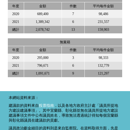
年度
金額
件數
平均每件金額
2020
689,400
7
98,486
2021
1,389,342
6
231,557
總計
2,078,742
13
159,903
無黨籍
年度
金額
件數
平均每件金額
2020
295,000
3
98,333
2021
796,671
6
132,779
總計
1,091,671
9
121,297
本網站資料來源：
建議款的資料來自
投票指南
，以及各地方政府主計處「議員所提地
方建設建議事項」。其中宜蘭縣、彰化縣並無在議員所提地方建設
建議事項文件中公布議員姓名，導致無法透過統計得知每個宜蘭縣
與彰化縣議員在建議款的貢獻。
議員政治獻金細目的資料則是來自監察院。在資料取得方面，先是