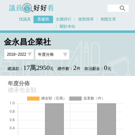
議員好好看
找議員
看廠商
全國排行
進階搜尋
相關文章
關於本站
首頁
看廠商
金永昌企業社
年度分佈
金永昌企業社
17萬2950
2
0
建議款：
元
總件數：
件
政治獻金：
元
年度分佈
總承包金額