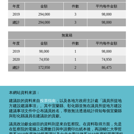
年度
金額
件數
平均每件金額
2019
294,000
3
98,000
總計
294,000
3
98,000
無黨籍
年度
金額
件數
平均每件金額
2019
98,000
1
98,000
2020
74,950
1
74,950
總計
172,950
2
86,475
本網站資料來源：
建議款的資料來自
投票指南
，以及各地方政府主計處「議員所提地
方建設建議事項」。其中宜蘭縣、彰化縣並無在議員所提地方建設
建議事項文件中公布議員姓名，導致無法透過統計得知每個宜蘭縣
與彰化縣議員在建議款的貢獻。
議員政治獻金細目的資料則是來自監察院。在資料取得方面，先是
在監察院的電腦上花費數日與申請費印出紙本後，再請輔仁大學哲