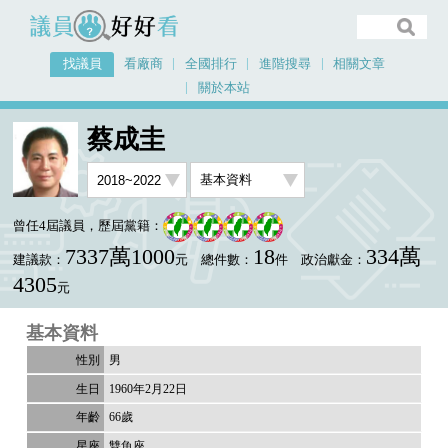
議員好好看
找議員
看廠商
全國排行
進階搜尋
相關文章
關於本站
首頁
找議員
蔡成圭
基本資料
蔡成圭
曾任4屆議員，歷屆黨籍：
7337萬1000
18
334萬
建議款：
元
總件數：
件
政治獻金：
4305
元
基本資料
男
1960年2月22日
66歲
雙魚座