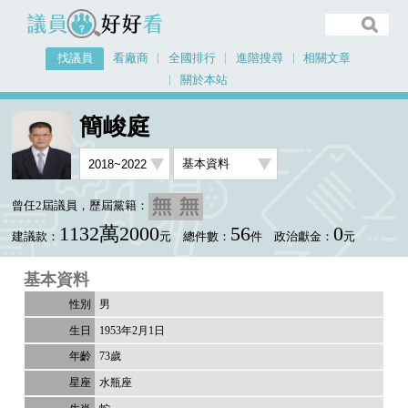
議員好好看
找議員
看廠商
全國排行
進階搜尋
相關文章
關於本站
首頁
找議員
簡峻庭
基本資料
簡峻庭
曾任2屆議員，歷屆黨籍：
1132萬2000
56
0
建議款：
元
總件數：
件
政治獻金：
元
基本資料
男
1953年2月1日
73歲
水瓶座