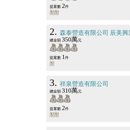
2
提案數
件
2
森泰營造有限公司 辰美興
350萬
總金額
元
1
提案數
件
3
祥泉營造有限公司
310萬
總金額
元
2
提案數
件