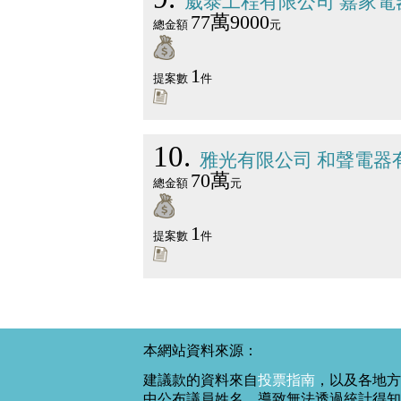
崴泰工程有限公司 嘉家電
77萬9000
總金額
元
1
提案數
件
10
雅光有限公司 和聲電器
70萬
總金額
元
1
提案數
件
本網站資料來源：
建議款的資料來自
投票指南
，以及各地方
中公布議員姓名，導致無法透過統計得知