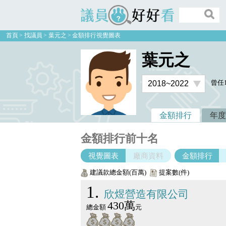
議員好好看
首頁
找議員
葉元之
金額排行視覺圖表
葉元之
曾任
金額排行
年度
金額排行前十名
視覺圖表
廠商資料
金額排行
建議款總金額(百萬)
提案數(件)
1
欣煜營造有限公司
430萬
總金額
元