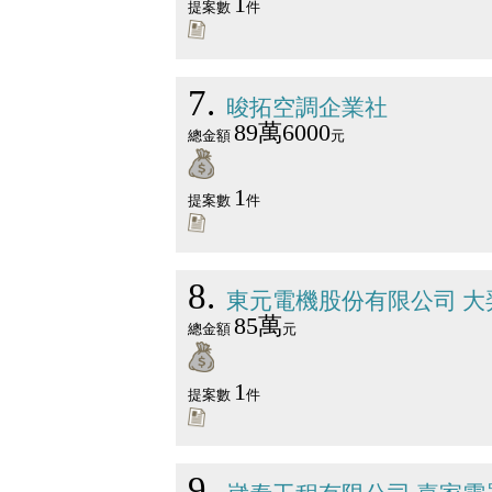
1
提案數
件
7
晙拓空調企業社
89萬6000
總金額
元
1
提案數
件
8
東元電機股份有限公司 
85萬
總金額
元
1
提案數
件
9