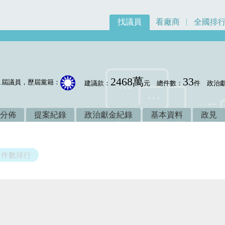
找議員
看廠商
全國排
2468萬
33
1屆議員，歷屆黨籍：
建議款：
元
總件數：
件
政治
分佈
提案紀錄
政治獻金紀錄
基本資料
政見
件數排行