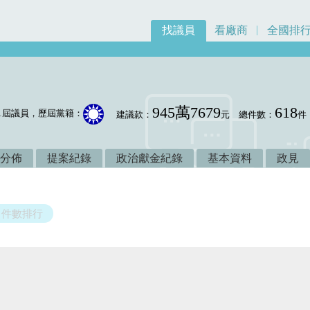
找議員
看廠商
全國排
945萬7679
618
1屆議員，歷屆黨籍：
建議款：
元
總件數：
件
分佈
提案紀錄
政治獻金紀錄
基本資料
政見
件數排行