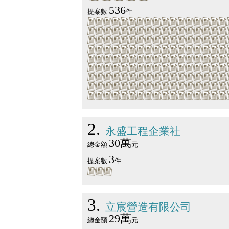
536
提案數
件
2
永盛工程企業社
30萬
總金額
元
3
提案數
件
3
立宸營造有限公司
29萬
總金額
元