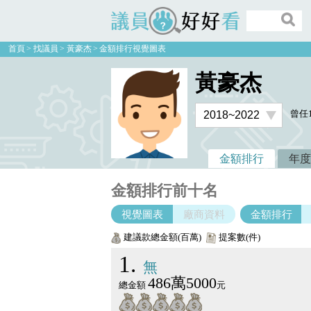
議員好好看
首頁
找議員
黃豪杰
金額排行視覺圖表
黃豪杰
曾任
金額排行
年度
金額排行前十名
視覺圖表
廠商資料
金額排行
建議款總金額(百萬)
提案數(件)
1
無
486萬5000
總金額
元