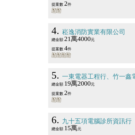
2
提案數
件
4
崧逸消防實業有限公司
21萬4000
總金額
元
4
提案數
件
5
一東電器工程行、竹一鑫
19萬2000
總金額
元
2
提案數
件
6
九十五項電腦診所資訊行
15萬
總金額
元