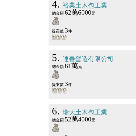
4
裕業土木包工業
62萬6000
總金額
元
3
提案數
件
5
連春營造有限公司
61萬
總金額
元
3
提案數
件
6
瑞大土木包工業
52萬4000
總金額
元