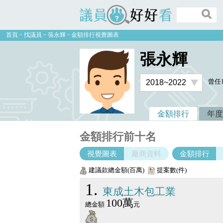
議員好好看
首頁
找議員
張永輝
金額排行視覺圖表
張永輝
曾任
金額排行
年度
金額排行前十名
視覺圖表
廠商資料
金額排行
建議款總金額(百萬)
提案數(件)
1
東成土木包工業
100萬
總金額
元