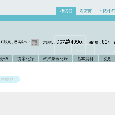
找議員
看廠商
全國排
967萬4090
82
1屆議員，歷屆黨籍：
建議款：
元
總件數：
件
分佈
提案紀錄
政治獻金紀錄
基本資料
政見
件數排行