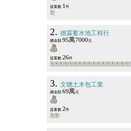
1
提案數
件
2
德霖蓄水池工程行
95萬7000
總金額
元
26
提案數
件
3
文聰土木包工業
69萬
總金額
元
2
提案數
件