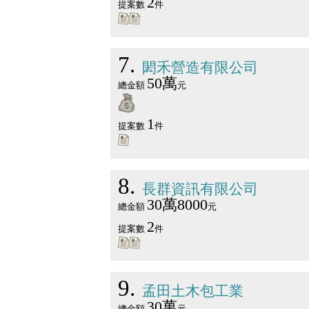
2
提案數
件
7
閎禾營造有限公司
50萬
總金額
元
1
提案數
件
8
長群資訊有限公司
30萬8000
總金額
元
2
提案數
件
9
孟田土木包工業
30萬
總金額
元