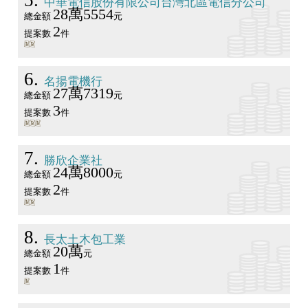
5
中華電信股份有限公司台灣北區電信分公司
28萬5554
總金額
元
2
提案數
件
6
名揚電機行
27萬7319
總金額
元
3
提案數
件
7
勝欣企業社
24萬8000
總金額
元
2
提案數
件
8
長太土木包工業
20萬
總金額
元
1
提案數
件