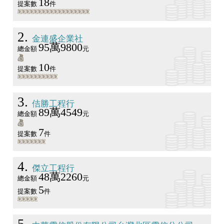
18
提案數
件
2
金連盛企業社
95萬9800
總金額
元
10
提案數
件
3
佶勝工程行
89萬4549
總金額
元
7
提案數
件
4
傑立工程行
48萬2260
總金額
元
5
提案數
件