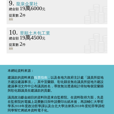
9
龍泉企業社
19萬6000
總金額
元
2
提案數
件
10
昱順土木包工業
19萬4500
總金額
元
2
提案數
件
本網站資料來源：
建議款的資料來自
投票指南
，以及各地方政府主計處「議員所提地
方建設建議事項」。其中宜蘭縣、彰化縣並無在議員所提地方建設
建議事項文件中公布議員姓名，導致無法透過統計得知每個宜蘭縣
與彰化縣議員在建議款的貢獻。
議員政治獻金細目的資料則是來自監察院。在資料取得方面，先是
在監察院的電腦上花費數日與申請費印出紙本後，再請輔仁大學哲
學系2018年度政治哲學課以及台北大學法律系2018年度犯罪學課程
同學幫忙將紙本資料電子化。