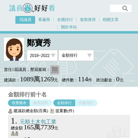
議員好好看
找議員
看廠商
全國排行
進階搜尋
相關文章
關於本站
首頁
找議員
鄭寶秀
金額排行視覺圖表
鄭寶秀
曾任1屆議員，歷屆黨籍：
1089萬1269
114
0
建議款：
元
總件數：
件
政治獻金：
元
金額排行前十名
視覺圖表
廠商資料
金額排行
件數排行
建議款總金額(百萬)
提案數(件)
1
元順土木包工業
165萬7739
總金額
元