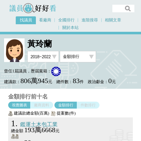
議員好好看
找議員
看廠商
全國排行
進階搜尋
相關文章
關於本站
首頁
找議員
黃玲蘭
金額排行視覺圖表
黃玲蘭
曾任1屆議員，歷屆黨籍：
806萬945
83
0
建議款：
元
總件數：
件
政治獻金：
元
金額排行前十名
視覺圖表
廠商資料
金額排行
件數排行
建議款總金額(百萬)
提案數(件)
1
鑑運土木包工業
193萬6668
總金額
元