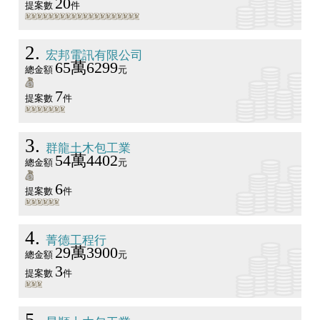
20
提案數
件
2
宏邦電訊有限公司
65萬6299
總金額
元
7
提案數
件
3
群龍土木包工業
54萬4402
總金額
元
6
提案數
件
4
菁德工程行
29萬3900
總金額
元
3
提案數
件