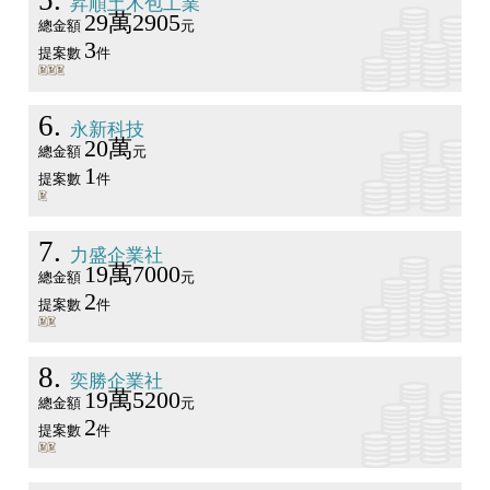
5
昇順土木包工業
29萬2905
總金額
元
3
提案數
件
6
永新科技
20萬
總金額
元
1
提案數
件
7
力盛企業社
19萬7000
總金額
元
2
提案數
件
8
奕勝企業社
19萬5200
總金額
元
2
提案數
件