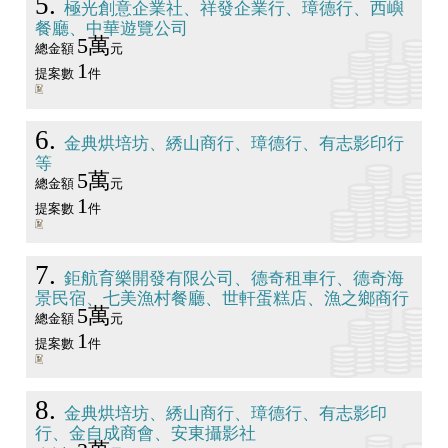
5
極光創意企業社、祥發企業行、璋德行、西嶼
餐廳、中華遊覽公司
5萬
總金額
元
1
提案數
件
6
金典烘培坊、綉山商行、璋德行、有志影印行
等
5萬
總金額
元
1
提案數
件
7
鉅航育樂開發有限公司、德奇租車行、德奇海
景民宿、七美漁村餐廳、世軒蛋糕店、漁之鄉商行
5萬
總金額
元
1
提案數
件
8
金典烘培坊、綉山商行、璋德行、有志影印
行、金自成商會、安東攝影社