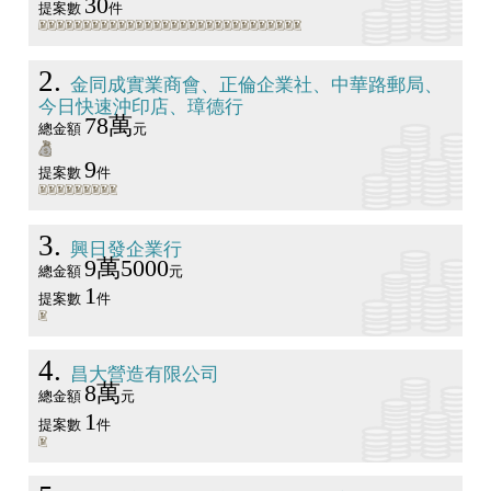
30
提案數
件
2
金同成實業商會、正倫企業社、中華路郵局、
今日快速沖印店、璋德行
78萬
總金額
元
9
提案數
件
3
興日發企業行
9萬5000
總金額
元
1
提案數
件
4
昌大營造有限公司
8萬
總金額
元
1
提案數
件