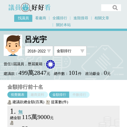
議員好好看
找議員
看廠商
全國排行
進階搜尋
相關文章
關於本站
首頁
找議員
呂光宇
金額排行視覺圖表
呂光宇
曾任1屆議員，歷屆黨籍：
499萬2847
101
0
建議款：
元
總件數：
件
政治獻金：
元
金額排行前十名
視覺圖表
廠商資料
金額排行
件數排行
建議款總金額(百萬)
提案數(件)
1
無
115萬9000
總金額
元