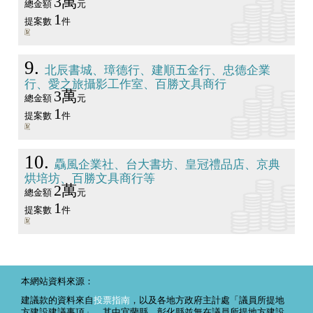
3萬
總金額
元
1
提案數
件
9
北辰書城、璋德行、建順五金行、忠德企業
行、愛之旅攝影工作室、百勝文具商行
3萬
總金額
元
1
提案數
件
10
驫風企業社、台大書坊、皇冠禮品店、京典
烘培坊、百勝文具商行等
2萬
總金額
元
1
提案數
件
本網站資料來源：
建議款的資料來自
投票指南
，以及各地方政府主計處「議員所提地
方建設建議事項」。其中宜蘭縣、彰化縣並無在議員所提地方建設