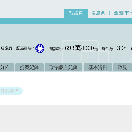
找議員
看廠商
全國排
693萬4000
39
1屆議員，歷屆黨籍：
建議款：
元
總件數：
件
分佈
提案紀錄
政治獻金紀錄
基本資料
政見
件數排行