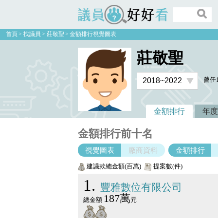
議員好好看
首頁
找議員
莊敬聖
金額排行視覺圖表
莊敬聖
曾任
金額排行
年度
金額排行前十名
視覺圖表
廠商資料
金額排行
建議款總金額(百萬)
提案數(件)
1
豐雅數位有限公司
187萬
總金額
元