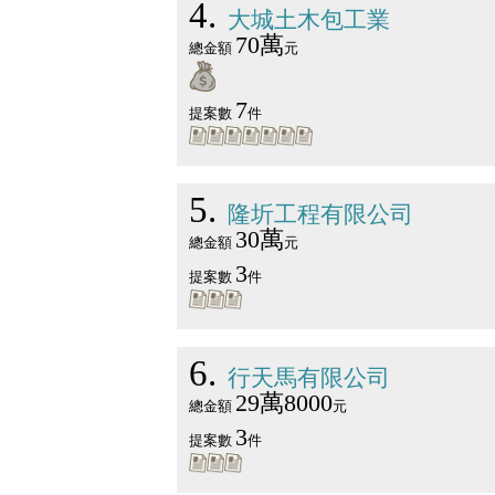
4
大城土木包工業
70萬
總金額
元
7
提案數
件
5
隆圻工程有限公司
30萬
總金額
元
3
提案數
件
6
行天馬有限公司
29萬8000
總金額
元
3
提案數
件