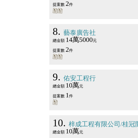
2
提案數
件
8
藝泰廣告社
14萬5000
總金額
元
2
提案數
件
9
佑安工程行
10萬
總金額
元
1
提案數
件
10
梓成工程有限公司/桂冠
10萬
總金額
元