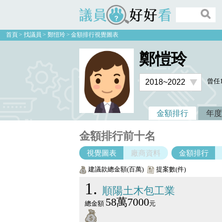
議員好好看
首頁
找議員
鄭愷玲
金額排行視覺圖表
鄭愷玲
曾任
金額排行
年度
金額排行前十名
視覺圖表
廠商資料
金額排行
建議款總金額(百萬)
提案數(件)
1
順陽土木包工業
58萬7000
總金額
元