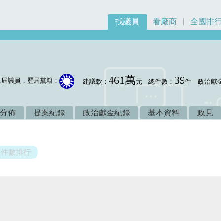
找議員
看廠商
全國排
461萬
39
1屆議員，歷屆黨籍：
建議款：
元
總件數：
件
政治獻
分佈
提案紀錄
政治獻金紀錄
基本資料
政見
件數排行