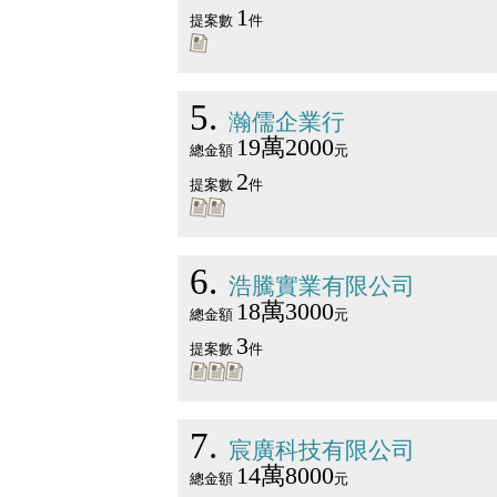
1
提案數
件
5
瀚儒企業行
19萬2000
總金額
元
2
提案數
件
6
浩騰實業有限公司
18萬3000
總金額
元
3
提案數
件
7
宸廣科技有限公司
14萬8000
總金額
元