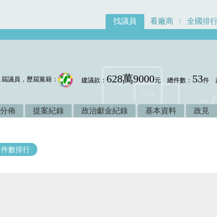
找議員
看廠商
全國排
628萬9000
53
1屆議員，歷屆黨籍：
建議款：
元
總件數：
件
分佈
提案紀錄
政治獻金紀錄
基本資料
政見
件數排行