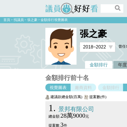
議員好好看
首頁
找議員
張之豪
金額排行視覺圖表
張之豪
曾任
金額排行
年度
金額排行前十名
視覺圖表
廠商資料
金額排行
建議款總金額(百萬)
提案數(件)
1
景邦有限公司
28萬9000
總金額
元
3
提案數
件