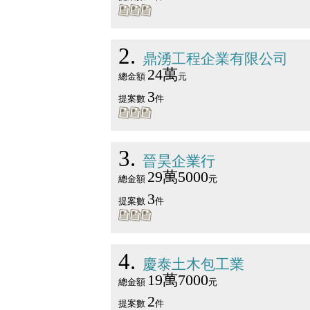
2
鼎湧工程企業有限公司
24萬
總金額
元
3
提案數
件
3
晉昊企業行
29萬5000
總金額
元
3
提案數
件
4
慶泰土木包工業
19萬7000
總金額
元
2
提案數
件