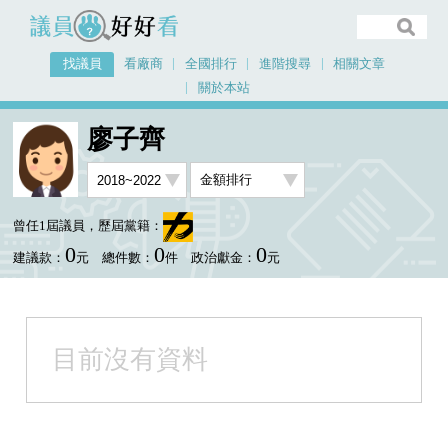
議員好好看
找議員
看廠商
全國排行
進階搜尋
相關文章
關於本站
首頁
找議員
廖子齊
金額排行視覺圖表
廖子齊
曾任1屆議員，歷屆黨籍：
0
0
0
建議款：
元
總件數：
件
政治獻金：
元
目前沒有資料